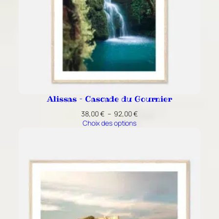
Alissas – Cascade du Gournier
Plage
38,00
€
–
92,00
€
de
Choix des options
prix :
38,00 €
à
92,00 €