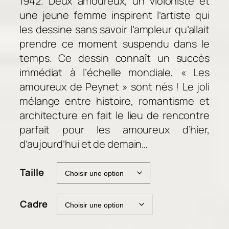
1942. Deux amoureux, un violoniste et
p
une jeune femme inspirent l’artiste qui
r
les dessine sans savoir l’ampleur qu’allait
i
prendre ce moment suspendu dans le
x
temps. Ce dessin connaît un succès
immédiat à l’échelle mondiale, « Les
:
3
amoureux de Peynet » sont nés ! Le joli
8
mélange entre histoire, romantisme et
,
architecture en fait le lieu de rencontre
0
parfait pour les amoureux d’hier,
0
d’aujourd’hui et de demain…
€
Taille
à
9
2
Cadre
,
0