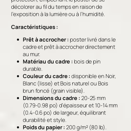
décolorer au fil du temps en raison de
K
l’exposition à la lumière ou à l’humidité.
i
o
Caractéristiques :
s
q
Prêt à accrocher :
poster livré dans le
u
cadre et prêt à accrocher directement
e
au mur.
P
Matériau du cadre :
bois de pin
e
durable.
y
Couleur du cadre :
disponible en Noir,
n
Blanc (lisse) et Bois naturel ou Bois
e
brun foncé (grain visible).
t
Dimensions du cadre :
20-25 mm
(0.79-0.98 po) d’épaisseur et 10-14 mm
(0.4-0.6 po) de largeur, équilibrant
durabilité et style.
Poids du papier :
200 g/m² (80 lb).