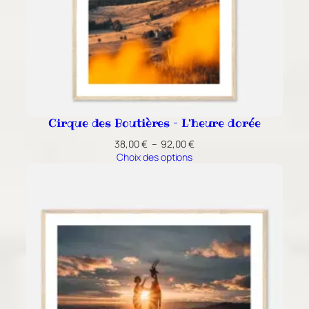
Cirque des Boutières – L’heure dorée
Plage
38,00
€
–
92,00
€
de
Choix des options
prix :
38,00 €
à
92,00 €