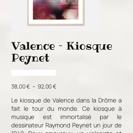
Valence – Kiosque
Peynet
P
38,00
€
–
92,00
€
l
Le kiosque de Valence dans la Drôme a
a
fait le tour du monde. Ce kiosque à
g
e
musique est immortalisé par le
d
dessinateur Raymond Peynet un jour de
e