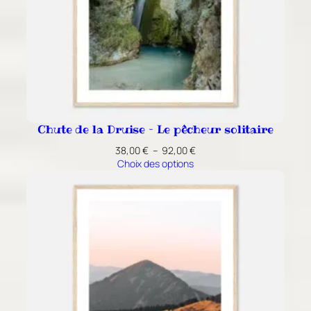
Chute de la Druise – Le pêcheur solitaire
Plage
38,00
€
–
92,00
€
de
Choix des options
prix :
38,00 €
à
92,00 €