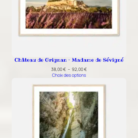
Château de Grignan – Madame de Sévigné
Plage
38,00
€
–
92,00
€
de
Choix des options
prix :
38,00 €
à
92,00 €