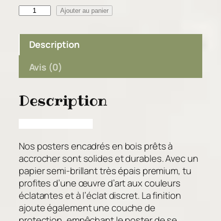
0
q
Ajouter au panier
u
€
a
Description
n
t
Avis (0)
i
t
Description
é
d
e
V
Nos posters encadrés en bois prêts à
a
accrocher sont solides et durables. Avec un
l
papier semi-brillant très épais premium, tu
e
profites d’une œuvre d’art aux couleurs
n
éclatantes et à l’éclat discret. La finition
c
ajoute également une couche de
e
protection, empêchant le poster de se
–