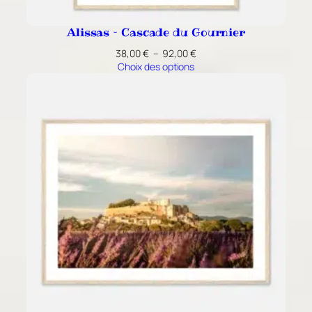
Alissas – Cascade du Gournier
Plage
38,00
€
–
92,00
€
de
Choix des options
prix :
38,00 €
à
92,00 €