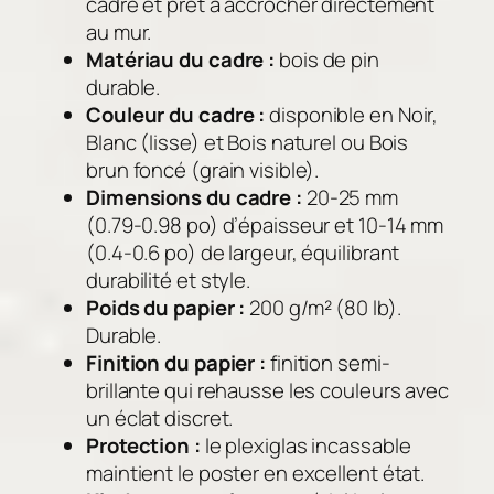
cadre et prêt à accrocher directement
è
au mur.
r
Matériau du cadre :
bois de pin
e
durable.
s
Couleur du cadre :
disponible en Noir,
–
Blanc (lisse) et Bois naturel ou Bois
L
brun foncé (grain visible).
'
Dimensions du cadre :
20-25 mm
h
(0.79-0.98 po) d’épaisseur et 10-14 mm
e
(0.4-0.6 po) de largeur, équilibrant
u
durabilité et style.
r
Poids du papier :
200 g/m² (80 lb).
e
Durable.
d
Finition du papier :
finition semi-
o
brillante qui rehausse les couleurs avec
r
un éclat discret.
é
Protection :
le plexiglas incassable
e
maintient le poster en excellent état.