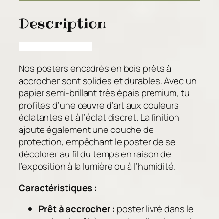
,
t
0
Description
é
0
d
e
€
C
Nos posters encadrés en bois prêts à
i
accrocher sont solides et durables. Avec un
r
papier semi-brillant très épais premium, tu
q
profites d’une œuvre d’art aux couleurs
u
éclatantes et à l’éclat discret. La finition
e
ajoute également une couche de
d
protection, empêchant le poster de se
e
décolorer au fil du temps en raison de
s
l’exposition à la lumière ou à l’humidité.
B
o
Caractéristiques :
u
t
Prêt à accrocher :
poster livré dans le
i