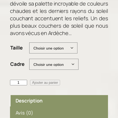
d
dévoile sa palette incroyable de couleurs
e
chaudes et les derniers rayons du soleil
p
couchant accentuent les reliefs. Un des
r
plus beaux couchers de soleil que nous
i
avons vécus en Ardèche…
x
Taille
:
3
8
Cadre
,
0
0
q
Ajouter au panier
u
€
a
Description
à
n
9
t
Avis (0)
2
i