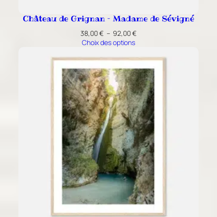
Château de Grignan – Madame de Sévigné
Plage
38,00
€
–
92,00
€
de
Choix des options
prix :
38,00 €
à
92,00 €