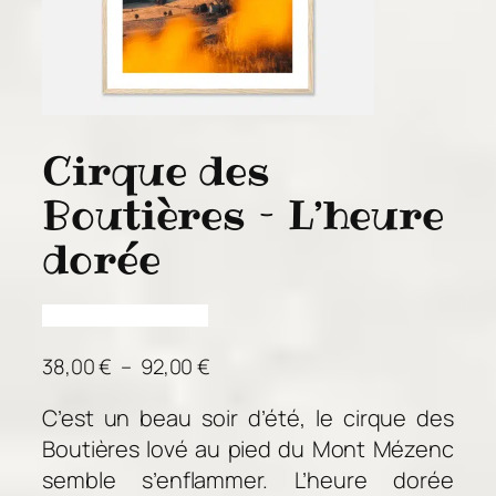
Cirque des
Boutières – L’heure
dorée
P
38,00
€
–
92,00
€
l
C’est un beau soir d’été, le cirque des
a
Boutières lové au pied du Mont Mézenc
g
e
semble s’enflammer. L’heure dorée