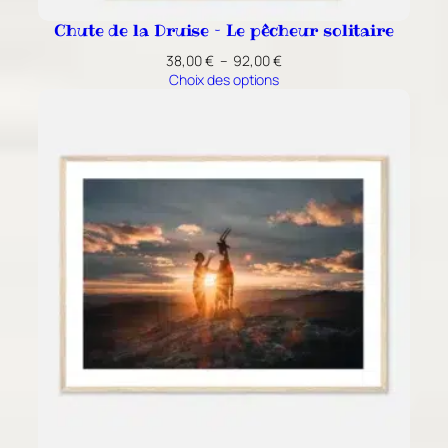
Chute de la Druise – Le pêcheur solitaire
Plage
38,00
€
–
92,00
€
de
Choix des options
prix :
38,00 €
à
92,00 €