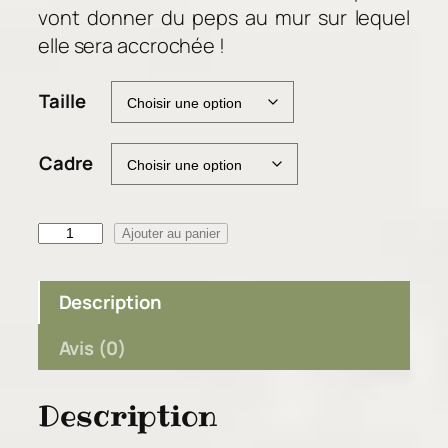
r
vont donner du peps au mur sur lequel
i
elle sera accrochée !
x
Taille
:
3
8
Cadre
,
0
0
q
Ajouter au panier
u
€
a
Description
à
n
9
t
Avis (0)
2
i
,
t
0
Description
é
0
d