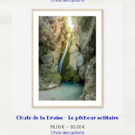
prix :
38,00 €
à
92,00 €
Chute de la Druise – Le pêcheur solitaire
Plage
38,00
€
–
92,00
€
de
Choix des options