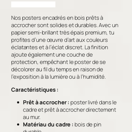
e
€
T
Nos posters encadrés en bois prêts à
a
accrocher sont solides et durables. Avec un
b
papier semi-brillant très épais premium, tu
l
profites d’une œuvre d’art aux couleurs
e
éclatantes et à l’éclat discret. La finition
a
ajoute également une couche de
u
protection, empêchant le poster de se
c
décolorer au fil du temps en raison de
h
l’exposition à la lumière ou à l’humidité.
a
m
Caractéristiques :
p
ê
Prêt à accrocher :
poster livré dans le
t
cadre et prêt à accrocher directement
r
au mur.
e
Matériau du cadre :
bois de pin
durable.