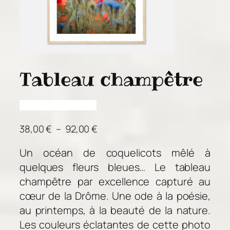
Tableau champêtre
P
38,00
€
–
92,00
€
l
Un océan de coquelicots mêlé à
a
quelques fleurs bleues… Le tableau
g
e
champêtre par excellence capturé au
d
cœur de la Drôme. Une ode à la poésie,
e
au printemps, à la beauté de la nature.
p
Les couleurs éclatantes de cette photo