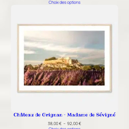
de
Choix des options
prix :
38,00 €
à
92,00 €
Château de Grignan – Madame de Sévigné
Plage
38,00
€
–
92,00
€
de
Choix des options