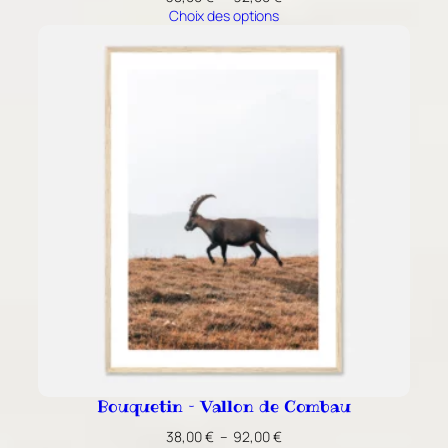
de
Choix des options
prix :
38,00 €
à
92,00 €
Bouquetin – Vallon de Combau
Plage
38,00
€
–
92,00
€