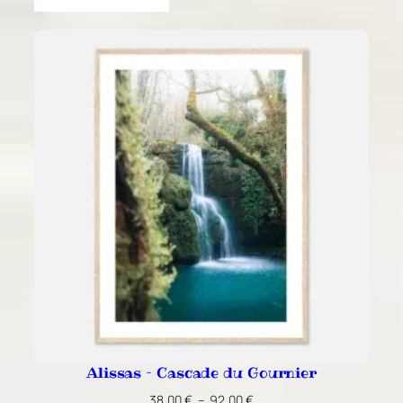
Alissas – Cascade du Gournier
Plage
38,00
€
–
92,00
€