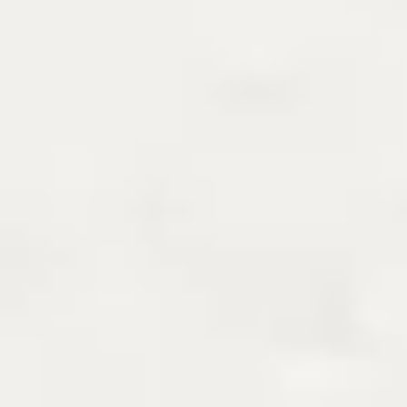
prix :
38,00 €
à
92,00 €