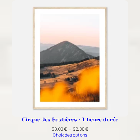
prix :
38,00 €
à
92,00 €
Cirque des Boutières – L’heure dorée
Plage
38,00
€
–
92,00
€
de
Choix des options