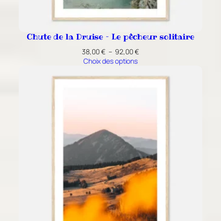
Chute de la Druise – Le pêcheur solitaire
Plage
38,00
€
–
92,00
€
de
Choix des options
prix :
38,00 €
à
92,00 €