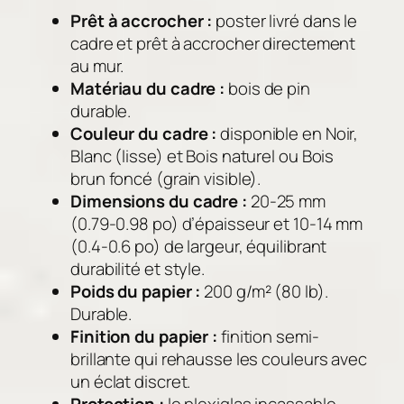
n
Prêt à accrocher :
poster livré dans le
n
cadre et prêt à accrocher directement
i
au mur.
e
Matériau du cadre :
bois de pin
r
durable.
Couleur du cadre :
disponible en Noir,
Blanc (lisse) et Bois naturel ou Bois
brun foncé (grain visible).
Dimensions du cadre :
20-25 mm
(0.79-0.98 po) d’épaisseur et 10-14 mm
(0.4-0.6 po) de largeur, équilibrant
durabilité et style.
Poids du papier :
200 g/m² (80 lb).
Durable.
Finition du papier :
finition semi-
brillante qui rehausse les couleurs avec
un éclat discret.