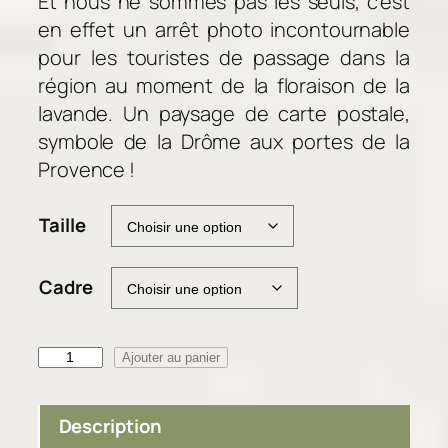
Et nous ne sommes pas les seuls, c’est
p
en effet un arrêt photo incontournable
r
pour les touristes de passage dans la
i
région au moment de la floraison de la
x
lavande. Un paysage de carte postale,
symbole de la Drôme aux portes de la
:
3
Provence !
8
,
Taille
0
0
Cadre
€
à
q
Ajouter au panier
9
u
2
a
,
Description
n
0