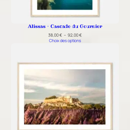
Alissas – Cascade du Gournier
Plage
38,00
€
–
92,00
€
de
Choix des options
prix :
38,00 €
à
92,00 €