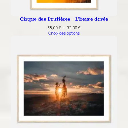
Cirque des Boutières – L’heure dorée
Plage
38,00
€
–
92,00
€
de
Choix des options
prix :
38,00 €
à
92,00 €