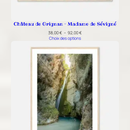
Château de Grignan – Madame de Sévigné
Plage
38,00
€
–
92,00
€
de
Choix des options
prix :
38,00 €
à
92,00 €