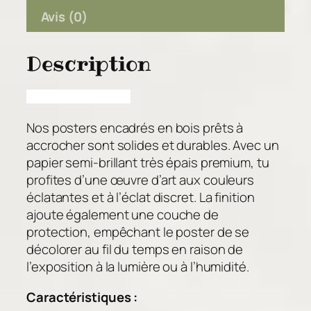
t
0
Avis (0)
i
t
€
Description
é
d
e
S
Nos posters encadrés en bois prêts à
a
accrocher sont solides et durables. Avec un
o
papier semi-brillant très épais premium, tu
û
profites d’une œuvre d’art aux couleurs
–
éclatantes et à l’éclat discret. La finition
L
ajoute également une couche de
e
protection, empêchant le poster de se
p
décolorer au fil du temps en raison de
i
l’exposition à la lumière ou à l’humidité.
g
e
Caractéristiques :
o