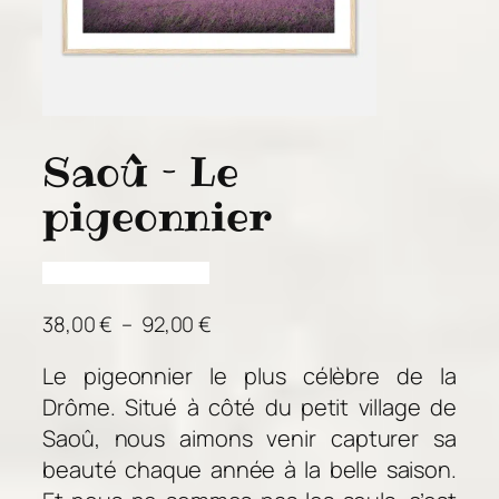
Saoû – Le
pigeonnier
P
38,00
€
–
92,00
€
l
Le pigeonnier le plus célèbre de la
a
Drôme. Situé à côté du petit village de
g
e
Saoû, nous aimons venir capturer sa
d
beauté chaque année à la belle saison.
e