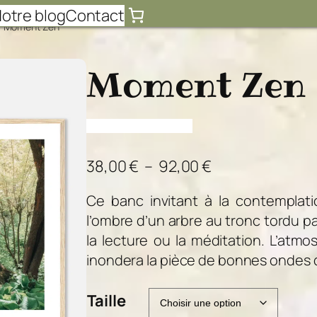
otre blog
Contact
/ Moment Zen
Moment Zen
P
38,00
€
–
92,00
€
l
Ce banc invitant à la contemplat
a
l’ombre d’un arbre au tronc tordu par 
g
la lecture ou la méditation. L’at
e
inondera la pièce de bonnes ondes dans
d
e
Taille
p