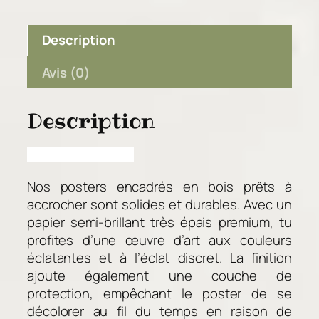
u
,
a
0
Description
n
0
t
Avis (0)
i
€
t
Description
é
d
e
L
Nos posters encadrés en bois prêts à
e
accrocher sont solides et durables. Avec un
s
papier semi-brillant très épais premium, tu
3
profites d’une œuvre d’art aux couleurs
B
éclatantes et à l’éclat discret. La finition
e
ajoute également une couche de
c
protection, empêchant le poster de se
s
décolorer au fil du temps en raison de
–