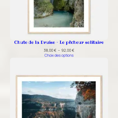
Chute de la Druise – Le pêcheur solitaire
Plage
38,00
€
–
92,00
€
de
Choix des options
prix :
38,00 €
à
92,00 €